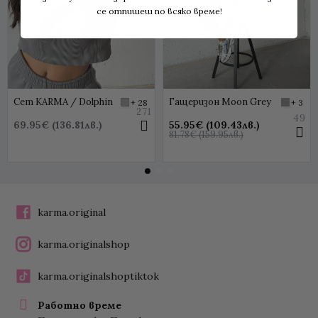
се отпишеш по всяко време!
Сет KARMA / Dolphin
Гащеризон Moon Grey
+ 28
+ 3
271
49
69.95€ (136.81лв.)
55.95€ (109.43лв.)
81.78€ (159.95лв.)
karma.original
karma.originalshop
karma.originalshoptiktok
Работно време