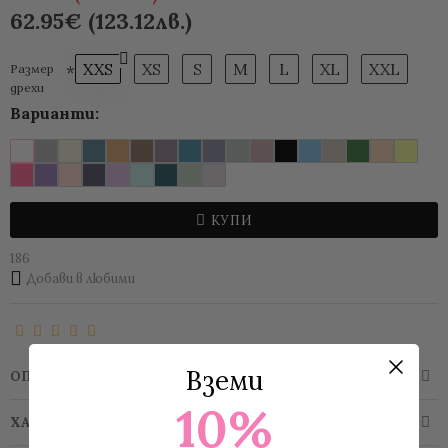
62.95€ (123.12лв.)
XXS
XS
S
M
L
XL
XXL
Размер
дрехи
Варианти:
КУПИ
186
Добави в любими
Вземи
ОПИСАНИЕ
10%
ХАРАКТЕРИСТИКИ