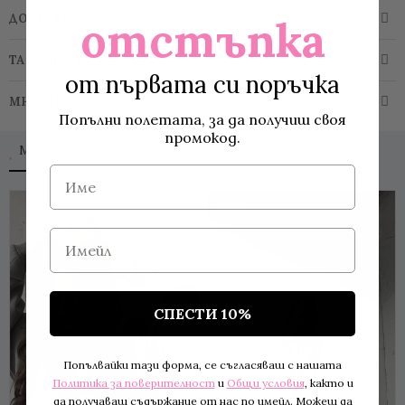
ДОСТАВКА
отстъпка
ТАБЛИЦА РАЗМЕРИ
от първата си поръчка
МНЕНИЯ
Попълни полетата, за да получиш своя
промокод.
MORE TO LOVE
Име
-32 %
Имейл
СПЕСТИ 10%
Попълвайки тази форма, се съгласяваш с нашата
Политика за поверителност
и
Общи условия
, както и
да получаваш съдържание от нас по имейл. Можеш да