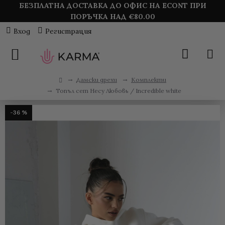
БЕЗПЛАТНА ДОСТАВКА ДО ОФИС НА ECONT ПРИ
ПОРЪЧКА НАД €
80.00
Вход
Регистрация
Дамски дрехи
Комплекти
Топъл сет Несу Любовь / Incredible white
-36 %