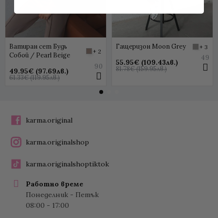
Ватиран сет Будь
Гащеризон Moon Grey
+ 3
+ 2
Собой / Pearl Beige
49
55.95€ (109.43лв.)
90
81.78€ (159.95лв.)
49.95€ (97.69лв.)
61.33€ (119.95лв.)
karma.original
karma.originalshop
karma.originalshoptiktok
Работно време
Понеделник - Петък
08:00 - 17:00