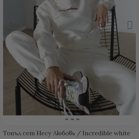
Топъл сет Несу Любовь / Incredible white