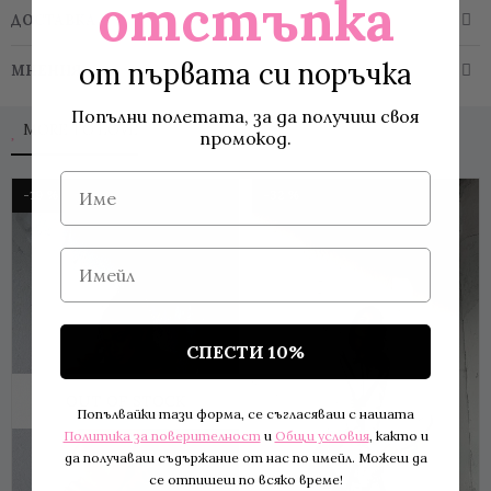
отстъпка
ДОСТАВКА
от първата си поръчка
МНЕНИЯ
Попълни полетата, за да получиш своя
MORE TO LOVE
промокод.
Име
-19 %
-32 %
Имейл
СПЕСТИ 10%
OUT OF STOCK
Попълвайки тази форма, се съгласяваш с нашата
Политика за поверителност
и
Общи условия
, както и
да получаваш съдържание от нас по имейл. Можеш да
се отпишеш по всяко време!