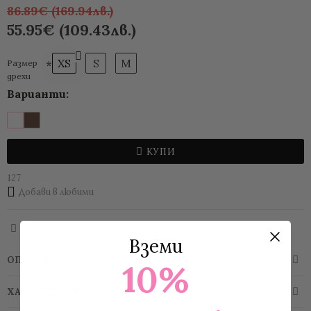
86.89€ (169.94лв.)
55.95€ (109.43лв.)
XS
S
M
Размер
дрехи
Варианти:
КУПИ
127
Добави в любими
Вземи
ОПИСАНИЕ
10%
ХАРАКТЕРИСТИКИ