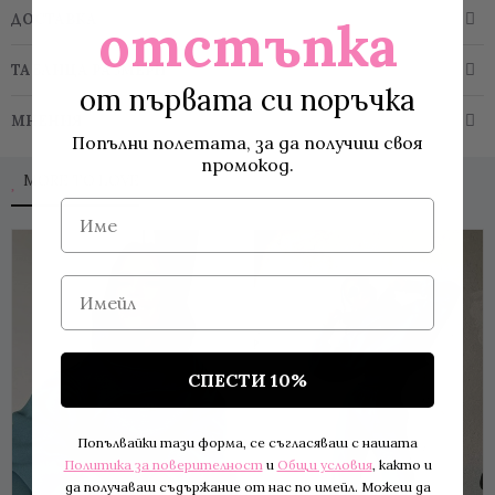
ДОСТАВКА
отстъпка
ТАБЛИЦА РАЗМЕРИ
от първата си поръчка
МНЕНИЯ
Попълни полетата, за да получиш своя
промокод.
MORE TO LOVE
Име
Имейл
СПЕСТИ 10%
Попълвайки тази форма, се съгласяваш с нашата
Политика за поверителност
и
Общи условия
, както и
да получаваш съдържание от нас по имейл. Можеш да