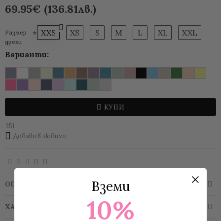
69.95€ (136.81лв.)
XXS
XS
S
M
L
XL
XXL
Размер
дрехи
Варианти:
КУПИ
351
Добави в любими
Вземи
ОПИСАНИЕ
10%
ХАРАКТЕРИСТИКИ