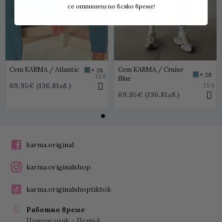
се отпишеш по всяко време!
Сет KARMA / Atlantic
Сет KARMA / Cruise
+ 28
+ 28
168
Blue
69.95€ (136.81лв.)
154
69.95€ (136.81лв.)
karma.original
karma.originalshop
karma.originalshoptiktok
Работно време
Понеделник - Петък