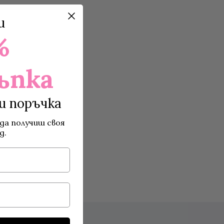
и
%
ъпка
и поръчка
да получиш своя
д.