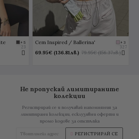
ite
Сет Inspired / Ballerina'
С
+ 5
+ 3
23
327
C
69.95€ (136.81лв.)
79.95€ (156.37лв.)
7
Не пропускай лимитираните
колекции
Регистрирай се и получавай напомняния за
лимитирани колекции, есклузивни оферти и
промо кодове за отстъпка
РЕГИСТРИРАЙ СЕ