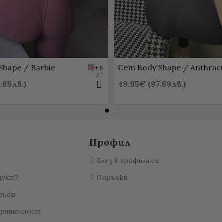
Shape / Barbie
Сет Body'Shape / Anthrac
+ 5
32
.69лв.)
49.95€ (97.69лв.)
Профил
Влез в профила си
дукт?
Поръчки
ньор
ерителност