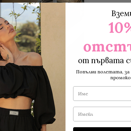
Взем
10
отст
от първата с
Попълни полетата, за 
промоко
Име
Имейл