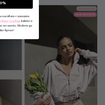
10%
-13 %
BESTSELLER
BACK IN STOCK
съгласяваш с нашата
Общи условия
, както и
ас по имейл. Можеш да
ко време!