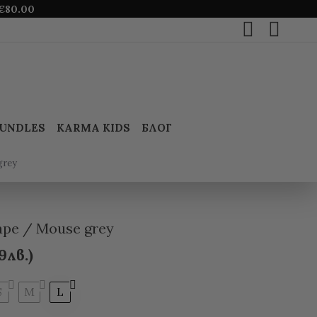
€
80.00
UNDLES
KARMA KIDS
БЛОГ
grey
pe / Mouse grey
9лв.)
S
M
L