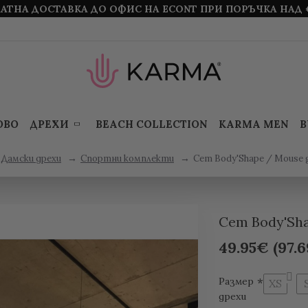
АТНА ДОСТАВКА ДО ОФИС НА ECONT ПРИ ПОРЪЧКА НАД 
ОВО
ДРЕХИ
BEACH COLLECTION
KARMA MEN
B
Дамски дрехи
Спортни комплекти
Сет Body'Shape / Mouse 
Сет Body'Sha
49.95€ (97.6
Размер
XS
дрехи