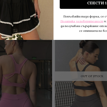
СПЕСТИ 
BESTSELLER
Попълвайки тази форма, се 
Политика за поверителност
и
да получаваш съдържание от н
се отпишеш по вся
OUT OF STOCK