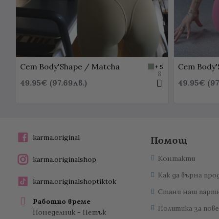
Сет Body'Shape / Matcha
Сет Body'
+ 5
8
49.95€ (97.69лв.)
49.95€ (97
karma.original
Помощ
Контакти
karma.originalshop
Как да върна про
karma.originalshoptiktok
Стани наш парт
Работно време
Политика за пов
Понеделник - Петък