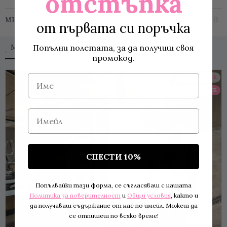
отстъпка
МНЕНИЯ
от първата си поръчка
Попълни полетата, за да получиш своя
MORE TO LOVE
промокод.
Име
BESTSELLER
BACK IN STOCK
Имейл
СПЕСТИ 10%
Попълвайки тази форма, се съгласяваш с нашата
Политика за поверителност
и
Общи условия
, както и
да получаваш съдържание от нас по имейл. Можеш да
се отпишеш по всяко време!