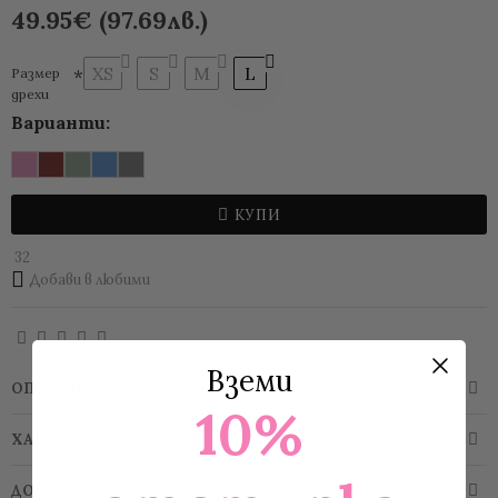
49.95€ (97.69лв.)
XS
S
M
L
Размер
дрехи
Варианти:
КУПИ
32
Добави в любими
Вземи
ОПИСАНИЕ
10%
ХАРАКТЕРИСТИКИ
ДОСТАВКА