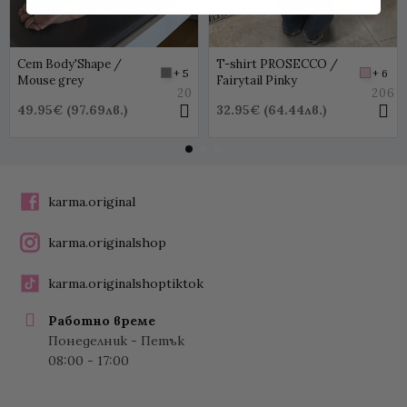
Сет Body'Shape /
T-shirt PROSECCO /
+ 5
+ 6
Mouse grey
Fairytail Pinky
20
206
49.95€ (97.69лв.)
32.95€ (64.44лв.)
karma.original
karma.originalshop
karma.originalshoptiktok
Работно време
Понеделник - Петък
08:00 - 17:00