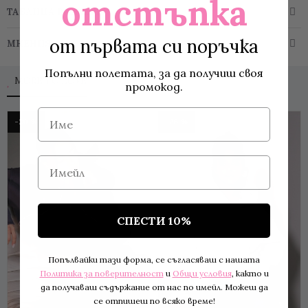
отстъпка
ТАБЛИЦА РАЗМЕРИ
от първата си поръчка
МНЕНИЯ
Попълни полетата, за да получиш своя
MORE TO LOVE
промокод.
Име
-20 %
-26 %
Имейл
СПЕСТИ 10%
Попълвайки тази форма, се съгласяваш с нашата
Политика за поверителност
и
Общи условия
, както и
да получаваш съдържание от нас по имейл. Можеш да
се отпишеш по всяко време!