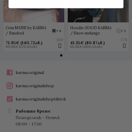
Сет MUSE by KARMA
Hoodie GOOD KARMA
+ 6
+ 3
/ Smoked
/ Snow melange
189
178
71.95€ (140.72лв.)
41.35€ (80.87лв.)
89.95€ (175.93лв.)
55.95€ (109.43лв.)
karma.original
karma.originalshop
karma.originalshoptiktok
Работно време
Понеделник - Петък
08:00 - 17:00