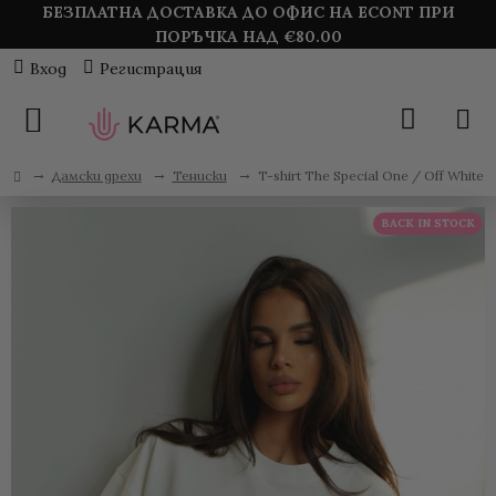
БЕЗПЛАТНА ДОСТАВКА ДО ОФИС НА ECONT ПРИ
ПОРЪЧКА НАД €
80.00
Вход
Регистрация
Дамски дрехи
Тениски
T-shirt The Special One / Off White
BACK IN STOCK