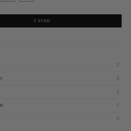
КУПИ
И
РИ