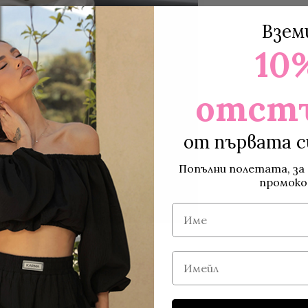
Взем
10
отст
от първата с
Попълни полетата, за 
промоко
Име
Имейл