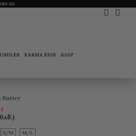
€
80.00
UNDLES
KARMA KIDS
БЛОГ
 Butter
.)
6лв.)
S/M
M/L