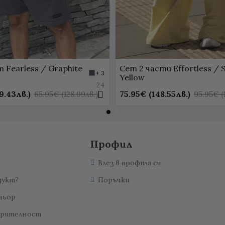
 Fearless / Graphite
Сет 2 части Effortless / S
+ 3
Yellow
24
9.43лв.)
75.95€ (148.55лв.)
65.95€ (128.99лв.)
95.95€ (
Профил
Влез в профила си
дукт?
Поръчки
ньор
ерителност