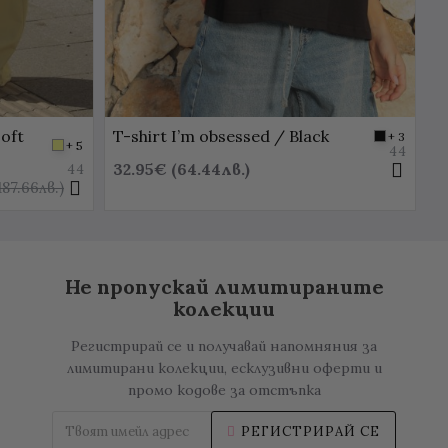
oft
T-shirt I’m obsessed / Black
T
+ 3
+ 5
44
32.95€ (64.44лв.)
2
44
187.66лв.)
Не пропускай лимитираните
колекции
Регистрирай се и получавай напомняния за
лимитирани колекции, есклузивни оферти и
промо кодове за отстъпка
РЕГИСТРИРАЙ СЕ