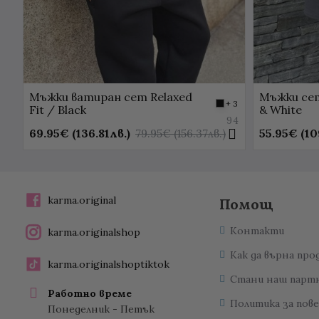
Мъжки ватиран сет Relaxed
Мъжки сет
+ 3
Fit / Black
& White
94
69.95€ (136.81лв.)
55.95€ (10
79.95€ (156.37лв.)
karma.original
Помощ
Контакти
karma.originalshop
Как да върна про
karma.originalshoptiktok
Стани наш парт
Работно време
Политика за пов
Понеделник - Петък