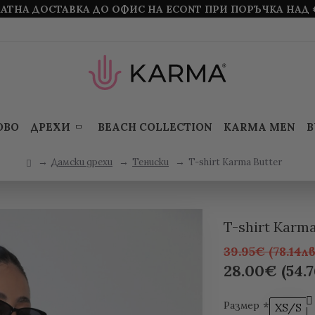
АТНА ДОСТАВКА ДО ОФИС НА ECONT ПРИ ПОРЪЧКА НАД 
ОВО
ДРЕХИ
BEACH COLLECTION
KARMA MEN
B
Дамски дрехи
Тениски
T-shirt Karma Butter
T-shirt Karma
39.95€ (78.14лв
28.00€ (54.7
Размер
XS/S