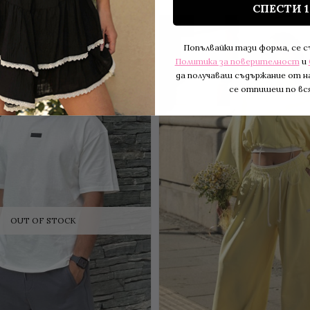
СПЕСТИ 
-21 %
Попълвайки тази форма, се 
Политика за поверителност
и
да получаваш съдържание от н
се отпишеш по вся
OUT OF STOCK