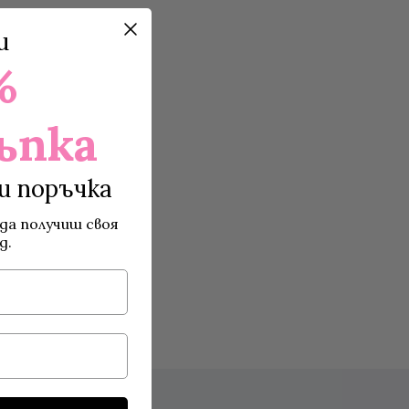
и
%
ъпка
и поръчка
да получиш своя
д.