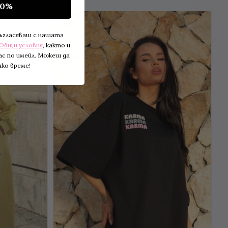
10%
BESTSELLER
съгласяваш с нашата
Общи условия
, както и
ас по имейл. Можеш да
ко време!