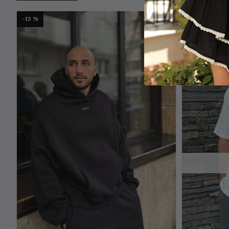
-13 %
-15 %