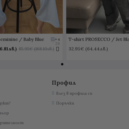
eminine / Baby Blue
T-shirt PROSECCO / Jet Bl
+ 4
26
6.81лв.)
32.95€ (64.44лв.)
85.95€ (168.10лв.)
Профил
Влез в профила си
дукт?
Поръчки
ньор
ерителност