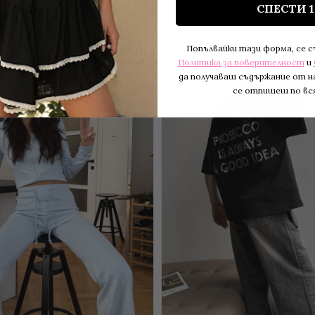
СПЕСТИ 
BESTSELLER
Попълвайки тази форма, се 
Политика за поверителност
и
да получаваш съдържание от н
се отпишеш по вся