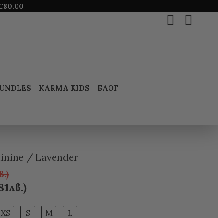
€
80.00
UNDLES
KARMA KIDS
БЛОГ
inine / Lavender
в.)
81лв.)
XS
S
M
L