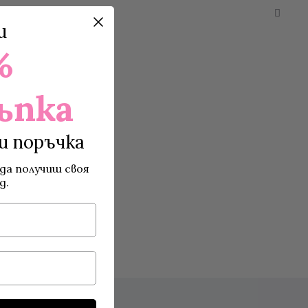
и
%
ъпка
и поръчка
да получиш своя
д.