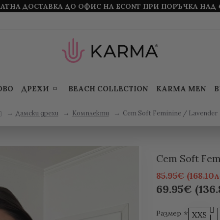
АТНА ДОСТАВКА ДО ОФИС НА ECONT ПРИ ПОРЪЧКА НАД 
ОВО
ДРЕХИ
BEACH COLLECTION
KARMA MEN
B
Дамски дрехи
Комплекти
Сет Soft Feminine / Lavender
Сет Soft Fem
85.95€ (168.10л
69.95€ (136.
Размер
XXS