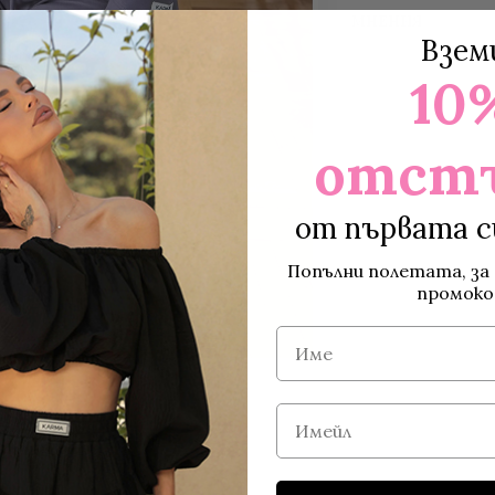
МНЕНИЯ
Взем
10
отст
от първата с
Попълни полетата, за 
промоко
Име
Имейл