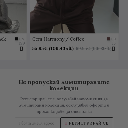
ack
Сет Harmony / Coffee
С
+ 6
+ 3
159
35
55.95€ (109.43лв.)
6
69.95€ (136.81лв.)
Не пропускай лимитираните
колекции
Регистрирай се и получавай напомняния за
лимитирани колекции, есклузивни оферти и
промо кодове за отстъпка
РЕГИСТРИРАЙ СЕ