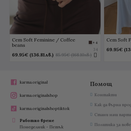
Сет Soft Feminine / Coffee
Сет Soft F
+ 4
beans
69.95€ (13
34
69.95€ (136.81лв.)
85.95€ (168.10лв.)
karma.original
Помощ
Контакти
karma.originalshop
Как да върна про
karma.originalshoptiktok
Стани наш парт
Работно време
Политика за пов
Понеделник - Петък