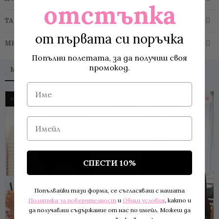
отстъпка
ТАБЛИЦА РАЗМЕРИ
от първата си поръчка
МНЕНИЯ
Попълни полетата, за да получиш своя
промокод.
MORE TO LOVE
Име
-10 %
-10 %
BESTSELLER
Имейл
СПЕСТИ 10%
Попълвайки тази форма, се съгласяваш с нашата
Политика за поверителност
и
Общи условия
, както и
да получаваш съдържание от нас по имейл. Можеш да