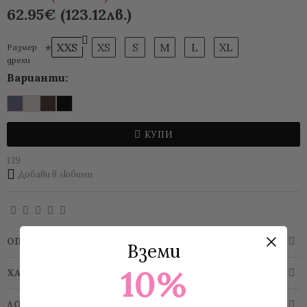
62.95€ (123.12лв.)
XXS
XS
S
M
L
XL
Размер
дрехи
Варианти:
КУПИ
139
Добави в любими
ОПИСАНИЕ
Вземи
10%
ХАРАКТЕРИСТИКИ
ДОСТАВКА