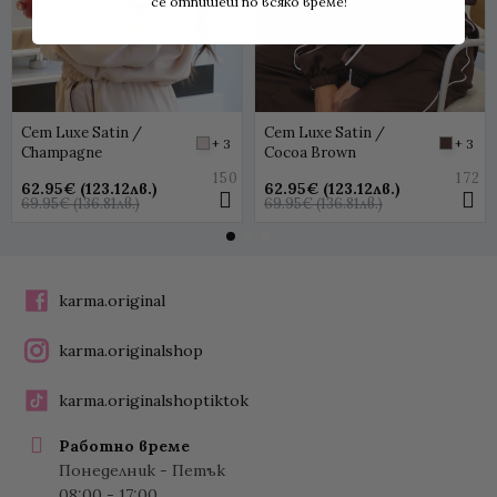
се отпишеш по всяко време!
Сет Luxe Satin /
Сет Luxe Satin /
+ 3
+ 3
Champagne
Cocoa Brown
150
172
62.95€ (123.12лв.)
62.95€ (123.12лв.)
69.95€ (136.81лв.)
69.95€ (136.81лв.)
karma.original
karma.originalshop
karma.originalshoptiktok
Работно време
Понеделник - Петък
08:00 - 17:00