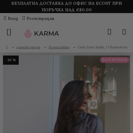
БЕЗПЛАТНА ДОСТАВКА ДО ОФИС НА ECONT ПРИ
ПОРЪЧКА НАД €
80.00
Вход
Регистрация
Дамски дрехи
Комплекти
Сет Luxe Satin / Chameleon
-10 %
BACK IN STOCK