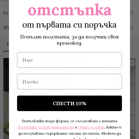
отстъпка
ТАБЛИЦА РАЗМЕРИ
от първата си поръчка
МНЕНИЯ
Попълни полетата, за да получиш своя
промокод.
MORE TO LOVE
Име
-13 %
BESTSELLER
-21 %
BESTSELLER
BACK IN STOCK
Имейл
СПЕСТИ 10%
Попълвайки тази форма, се съгласяваш с нашата
Политика за поверителност
и
Общи условия
, както и
да получаваш съдържание от нас по имейл. Можеш да