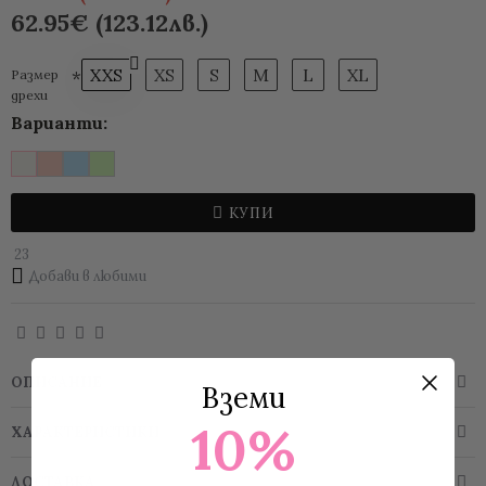
62.95€ (123.12лв.)
XXS
XS
S
M
L
XL
Размер
дрехи
Варианти:
КУПИ
23
Добави в любими
ОПИСАНИЕ
Вземи
10%
ХАРАКТЕРИСТИКИ
ДОСТАВКА