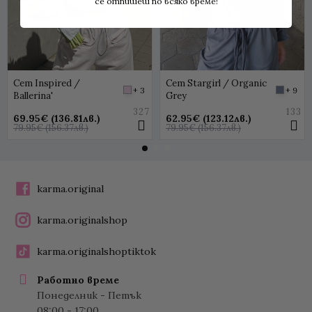
се отпишеш по всяко време!
Сет Inspired /
Сет Stargirl / Organic
+ 3
+ 9
Ballerina'
Grey
327
133
69.95€ (136.81лв.)
62.95€ (123.12лв.)
79.95€ (156.37лв.)
79.95€ (156.37лв.)
karma.original
karma.originalshop
karma.originalshoptiktok
Работно време
Понеделник - Петък
08:00 - 17:00