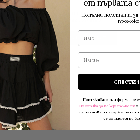
от първата с
Цена на комплекта: 114.67€ (224.27лв.)
Попълни полетата, за 
промоко
Спестявате 20.24€ (39.58лв.)!
Име
ДОБАВИ КОМПЛЕКТА В КОЛИЧКАТА
Имейл
E
СПЕСТИ 
Попълвайки тази форма, се 
Политика за поверителност
и
да получаваш съдържание от н
се отпишеш по вся