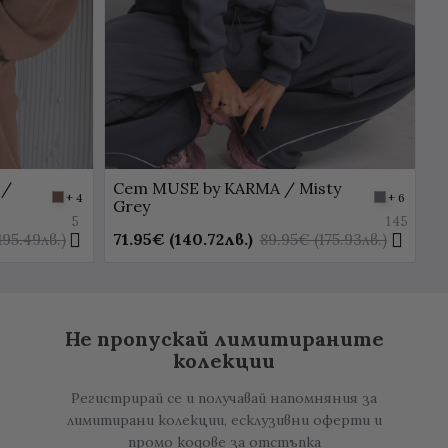
 /
Сет MUSE by KARMA / Misty
T
+ 4
+ 6
Grey
3
5
145
71.95€ (140.72лв.)
195.49лв.)
89.95€ (175.93лв.)
Не пропускай лимитираните
колекции
Регистрирай се и получавай напомняния за
лимитирани колекции, есклузивни оферти и
промо кодове за отстъпка