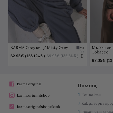
KARMA Cozy set / Misty Grey
Мъжки сет
+ 5
57
Tobacco
62.95€ (123.12лв.)
69.95€ (136.81лв.)
68.35€ (13
karma.original
Помощ
Контакти
karma.originalshop
Как да върна про
karma.originalshoptiktok
Стани наш парт