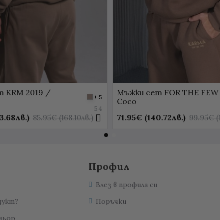
 KRM 2019 /
Мъжки сет FOR THE FEW
+ 5
Coco
54
3.68лв.)
71.95€ (140.72лв.)
85.95€ (168.10лв.)
99.95€ (
Профил
Влез в профила си
дукт?
Поръчки
ньор