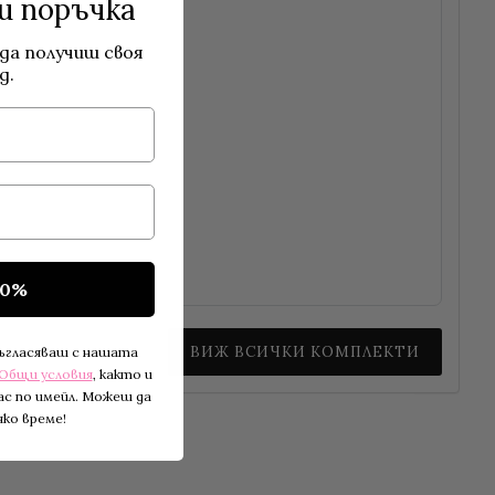
и поръчка
да получиш своя
д.
10%
ВИЖ ВСИЧКИ КОМПЛЕКТИ
съгласяваш с нашата
Общи условия
, както и
ас по имейл. Можеш да
ко време!