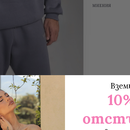
МНЕНИЯ
Взем
10
отст