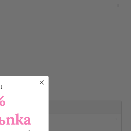
и
%
ъпка