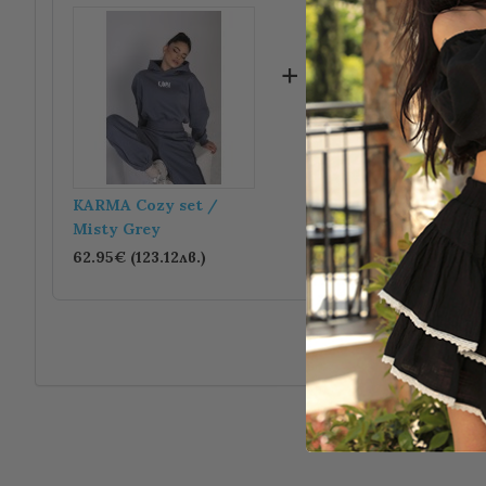
+
KARMA Cozy set /
Мъжки сет FOR TH
Misty Grey
FEW / Misty Grey
62.95€ (123.12лв.)
71.95€ (140.72лв.)