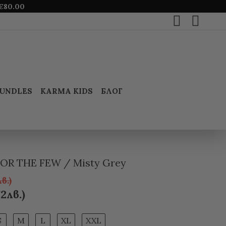
€
80.00
UNDLES
KARMA KIDS
БЛОГ
OR THE FEW / Misty Grey
в.)
2лв.)
S
M
L
XL
XXL