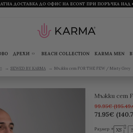
АТНА ДОСТАВКА ДО ОФИС НА ECONT ПРИ ПОРЪЧКА НАД 
ОВО
ДРЕХИ
BEACH COLLECTION
KARMA MEN
B
SEWED BY KARMA
Мъжки сет FOR THE FEW / Misty Grey
Мъжки сет F
99.95€ (195.49л
71.95€ (140.7
Размер
XS