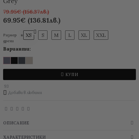
Grey
79.95€ (156.37лв.)
69.95€ (136.81лв.)
XS
S
M
L
XL
XXL
Размер
дрехи
Варианти:
КУПИ
93
Добави в любими
ОПИСАНИЕ
ХАРАКТЕРИСТИКИ