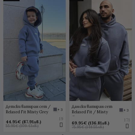
Детски ватиран сет /
Дамски ватиран сет
+ 3
+ 3
Relaxed Fit Misty Grey
Relaxed Fit / Misty
Grey
19
171
44.95€ (87.91лв.)
69.95€ (136.81лв.)
55.95€ (109.43лв.)
75.95€ (148.55лв.)