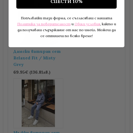
СПЕСТИ 10%
+
Попълвайки тази форма, се съгласяваш с нашата
Политика за поверителност
и
Общи условия
, както и
да получаваш съдържание от нас по имейл. Можеш да
се отпишеш по всяко време!
Дамски ватиран сет
Relaxed Fit / Misty
Grey
69.95€ (136.81лв.)
Мъжки ватиран сет